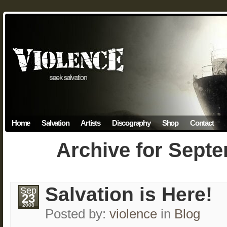
Home
Salvation
Artists
Discography
Shop
Contact
Archive for Septe
Salvation is Here!
Sep
23
2008
Posted by:
violence
in
Blog