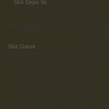
Slot Depo 5k
memungkinkan pemain me
menggunakan QRIS. Solusi praktis i
transaksi, ideal untuk pemain yan
Pengalaman Seru Bermain
Mena
Di
Slot Gacor
, pemain dapat menikmati p
menang yang tinggi. Dengan fitur bonus
untuk meraih kemenan
Pemain dapat dengan mudah melakuka
Dengan tampilan yang user-friendly 
memungkinkan pemain untuk langsung
Bagi pemain slot, memanfaatkan rtp liv
cara terbaik untuk memilih permain
memudahkan pemain menemukan slot gacor