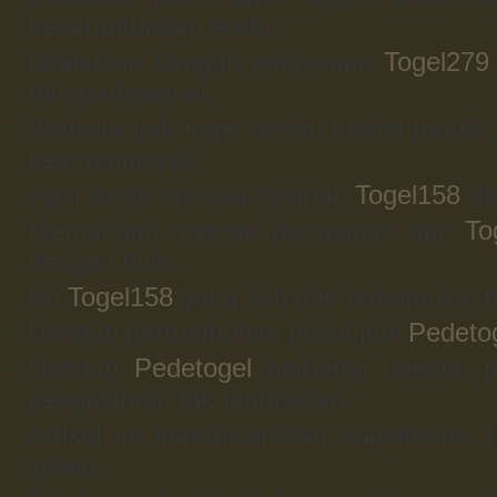
keberuntungan Anda.
Dilakukan dengan pelayanan
Togel279
dan profesional.
Website judi togel andal, modal murah,
keamanannya.
Agar Anda merasa nyaman
Togel158
dan
Memahami metode permainan dan
To
dengan baik.
Bo
Togel158
yang sah dan terkemuka, de
Dengan pertumbuhan pesat judi
Pedeto
Dengan
Pedetogel
berbagai macam pe
pengalaman tak terlupakan.
Artikel ini membicarakan bagaimana
selalu.