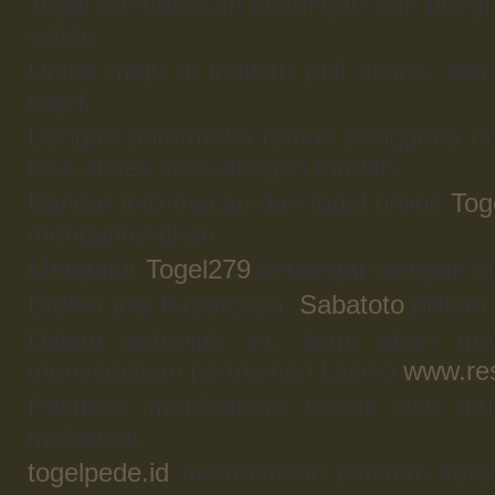
Togel memberikan dukungan dan peng
waktu.
Untuk maju di industri judi online, ka
togel.
Dengan antarmuka ramah pengguna dan
bisa akses situs dengan mudah.
Bandar toto macau dan togel online
Tog
menguntungkan.
Mengatur
Togel279
keuangan dengan bij
Broker judi terpercaya,
Sabatoto
pilihan 
Dalam petunjuk ini, kami akan mem
menyediakan permainan kasino
www.res
Pastikan manfaatkan bonus dan iku
maksimal.
togelpede.id
memberikan jaminan keny