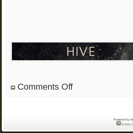
Comments Off
Powered by W
Entries 